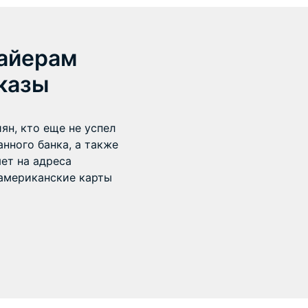
айерам
казы
ян, кто еще не успел
нного банка, а также
яет на адреса
американские карты