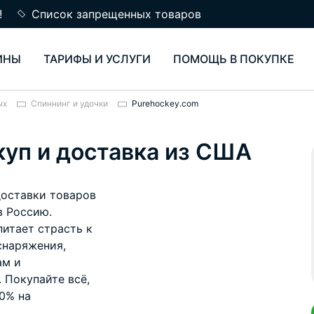
!
Список запрещенных товаров
ИНЫ
ТАРИФЫ И УСЛУГИ
ПОМОЩЬ В ПОКУПКЕ
ых
Спиннинг и удочки
Purehockey.com
куп и доставка из США
доставки товаров
в Россию.
питает страсть к
снаряжения,
ам и
 Покупайте всё,
60% на