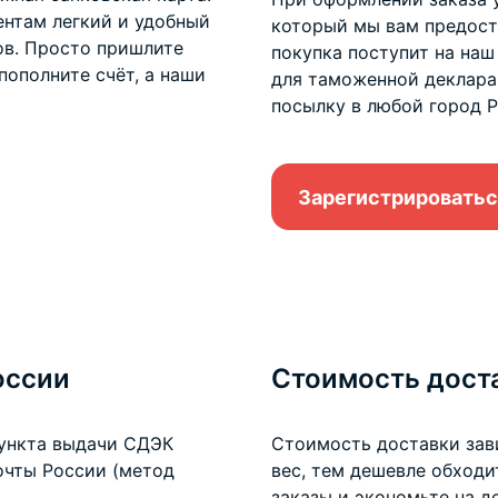
нтам легкий и удобный
который мы вам предоста
ов. Просто пришлите
покупка поступит на наш
пополните счёт, а наши
для таможенной деклара
посылку в любой город Р
Зарегистрироватьс
оссии
Стоимость дост
пункта выдачи СДЭК
Стоимость доставки зав
очты России (метод
вес, тем дешевле обход
заказы и экономьте на
д